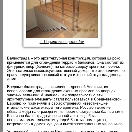
2. Перила из нержавейки
Балюстрада – это архитектурная конструкция, которая широко
применяется для ограждения террас и балконов. Она состоит из
фигурных опор (балясин), на которые сверху крепятся перила.
Это настолько высокохудожественный декор, что его наличие по
праву подчеркивает высокий статус и хороший вкус владельца
дома.
Впервые балюстрады появились в древней Ассирии, их
использовали для ограждения оконных проемов во дворцах
знатных вельмож. А наибольшей популярностью эти
архитектурные элементы стали пользоваться в Средневековой
Европе: их применяли в своих строениях известнейшие
итальянские архитекторы того времени. Россию также не
обошла мода на ограждения из перил с фигурными балясинами.
Красивая балюстрада деревянной лестницы была
неотъемлемым элементом усадеб богатых помещиков,
встречалась в домах купцов и высокопоставленных чиновников.
Установка балюстрады во Владимире – это всегда актуально,