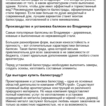
независимо от того, в каком архитектурном стиле выполнено
здание. Хотите, чтобы дом имел эффектный и торжественный
вид? Рекомендуем приобрести балюстрады, оформленные в
стиле барокко. Если вам больше по душе аккуратный и
современный дом, лучшим вариантом станет монтаж
балюстрады, изготовленной в стиле минимализма.
Производство и установка балясин во Владимире
Самые популярные балясины во Владимире – деревянные,
кованые и выполненные из нержавеющей стали.
Большое разнообразие форм, высокая износостойкость и
прочность – вот отличительные характеристики бетонных
балясин. Такая балюстрада, цена которой весьма
привлекательна для всех заказчиков в не зависимости от
бюджета, станет идеальным дополнением здания любого стиля
архитектуры.
Перед установкой балюстрады необходимо выполнить замеры,
создать эскизы, изготовить составные элементы.
Где выгодно купить балюстраду?
Проектирование и установка балюстрад – одна из основных
областей деятельности компании «PROFстрой». Существует
огромный выбор архитектурных конструкций из различного
природного материала. Но наша компания предоставляет
полный комплекс услуг по изготовлению и установке
ограждений из металла (нержавеющей и черной стали, дерева).
Именно металл заслужил большую любовь наших заказчиков не
только за известную надежностью, но и за возможность